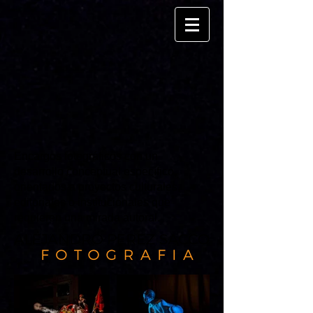
Encargos fotográficos con un
desarrollo conceptual específico,
orientados a proyectos culturales,
editoriales o institucionales que
requieren una mirada autoral.